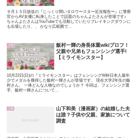
９月１５日放送の『じっくり聞いタロウ〜スター近況報告〜』に警察
官からAV女優に転身したことで話題のちゃんよたさんが登場です♪
ちゃんよたさんはYouTubeでも活動していたりブレイキングダウンに
も出場したり、、 かなり広範囲で...
飯村一輝の身長体重wikiプロフ！
人物
父親や兄弟もフェンシング選手!
【ミライモンスター】
10月22日(日)の『ミライモンスター』はフェンシングW杯日本人最年
少でメダルを獲得した飯村一輝さんが登場です。 現在大学2年生の飯
村さん。 一体どんな人物なのでしょうか？ 今回は、フェンシング選
手、飯村一輝さんについて...
山下和美（漫画家）の結婚した夫
人物
は誰？子供や父親、家族について
調査