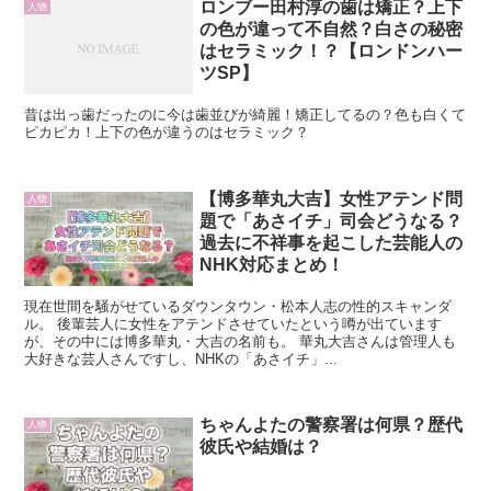
ロンブー田村淳の歯は矯正？上下
人物
の色が違って不自然？白さの秘密
はセラミック！？【ロンドンハー
ツSP】
昔は出っ歯だったのに今は歯並びが綺麗！矯正してるの？色も白くて
ピカピカ！上下の色が違うのはセラミック？
【博多華丸大吉】女性アテンド問
人物
題で「あさイチ」司会どうなる？
過去に不祥事を起こした芸能人の
NHK対応まとめ！
現在世間を騒がせているダウンタウン・松本人志の性的スキャンダ
ル。 後輩芸人に女性をアテンドさせていたという噂が出ています
が、その中には博多華丸・大吉の名前も。 華丸大吉さんは管理人も
大好きな芸人さんですし、NHKの「あさイチ」...
ちゃんよたの警察署は何県？歴代
人物
彼氏や結婚は？