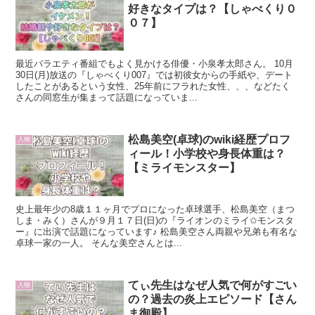
好きなタイプは？【しゃべくり０
０７】
最近バラエティ番組でもよく見かける俳優・小泉孝太郎さん。 10月
30日(月)放送の『しゃべくり007』では初彼女からの手紙や、デート
したことがあるという女性、25年前にフラれた女性、、、などたく
さんの同窓生が集まって話題になっていま...
松島美空(卓球)のwiki経歴プロフ
人物
ィール！小学校や身長体重は？
【ミライモンスター】
史上最年少の8歳１１ヶ月でプロになった卓球選手、松島美空（まつ
しま・みく）さんが９月１７日(日)の『ライオンのミライ✩モンスタ
ー』に出演で話題になっています♪ 松島美空さん両親や兄弟も有名な
卓球一家の一人。 そんな美空さんとは...
てぃ先生はなぜ人気で何がすごい
人物
の？過去の炎上エピソード【さん
ま御殿】