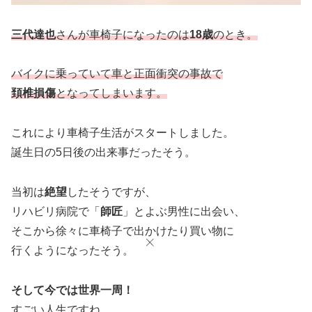
三代達也
さんが車椅子になったのは
18歳
のとき。
バイクに乗っていて車と正面衝突の事故で
頚椎損傷
となってしまいます。
これにより車椅子生活がスタートしました。
誕生日の5日後の出来事だったそう。
当初は
絶望
したそうですが、
リハビリ病院で「
師匠
」とよぶ男性に出会い、
そこから徐々に車椅子で出かけたり買い物に
行くようになったそう。
そして今では世界一周！
すごい人生ですね。