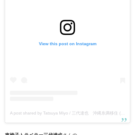
View this post on Instagram
A post shared by Tatsuya Miyo / 三代達也 沖縄糸満移住 (@wheelchair_traveler_miyo)