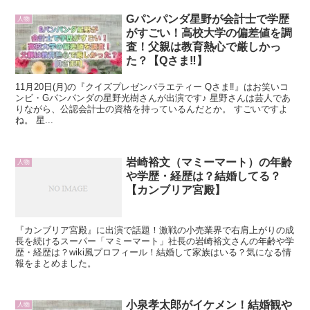
Gパンパンダ星野が会計士で学歴
人物
がすごい！高校大学の偏差値を調
査！父親は教育熱心で厳しかっ
た？【Qさま‼︎】
11月20日(月)の『クイズプレゼンバラエティー Qさま‼︎』はお笑いコ
ンビ・Gパンパンダの星野光樹さんが出演です♪ 星野さんは芸人であ
りながら、公認会計士の資格を持っているんだとか。 すごいですよ
ね。 星...
岩崎裕文（マミーマート）の年齢
人物
や学歴・経歴は？結婚してる？
【カンブリア宮殿】
『カンブリア宮殿』に出演で話題！激戦の小売業界で右肩上がりの成
長を続けるスーパー「マミーマート」社長の岩崎裕文さんの年齢や学
歴・経歴は？wiki風プロフィール！結婚して家族はいる？気になる情
報をまとめました。
小泉孝太郎がイケメン！結婚観や
人物