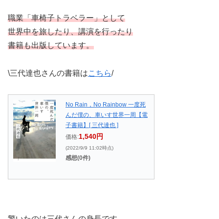
職業「車椅子トラベラー」として
世界中を旅したり、講演を行ったり
書籍も出版しています。
\三代達也さんの書籍は
こちら
/
No Rain，No Rainbow 一度死
んだ僕の、車いす世界一周【電
子書籍】[ 三代達也 ]
1,540円
価格:
(2022/9/9 11:02時点)
感想(0件)
驚いたのは三代さんの身長です。