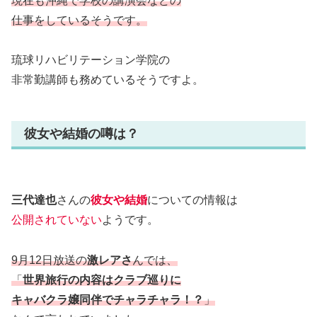
現在も沖縄で学校の講演会などの
仕事をしているそうです。
琉球リハビリテーション学院の
非常勤講師も務めているそうですよ。
彼女や結婚の噂は？
三代達也
さんの
彼女や結婚
についての情報は
公開されていない
ようです。
9月12日放送の
激レアさ
んでは、
「
世界旅行の内容はクラブ巡りに
キャバクラ嬢同伴でチャラチャラ！？
」