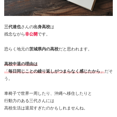
三代達也
さんの
出身高校
は
残念ながら
非公開
です。
恐らく地元の
茨城県内の高校
だと思われます。
高校中退の理由は
「
毎日同じことの繰り返しがつまらなく感じたから
」
だそ
う。
車椅子で世界一周したり、沖縄へ移住したりと
行動力のある三代さんには
高校生活は退屈すぎたのかもしれませんね。