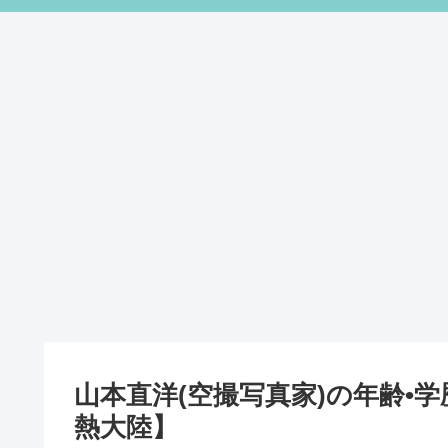
山本直洋(空撮写真家)の年齢•学
熱大陸】