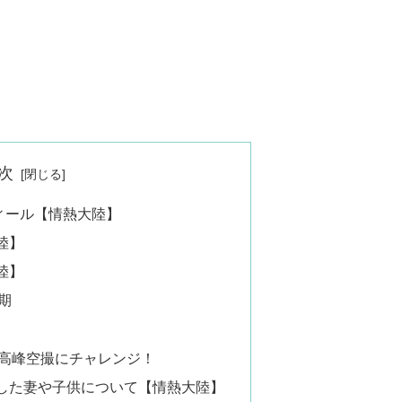
次
フィール【情熱大陸】
陸】
陸】
期
高峰空撮にチャレンジ！
した妻や子供について【情熱大陸】