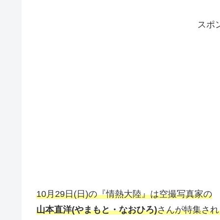
スポ
10月29日(日)の『情熱大陸』は空撮写真家の
山本直洋(やまもと・なおひろ)
さんが特集され