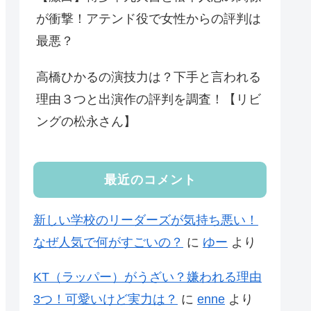
が衝撃！アテンド役で女性からの評判は
最悪？
高橋ひかるの演技力は？下手と言われる
理由３つと出演作の評判を調査！【リビ
ングの松永さん】
最近のコメント
新しい学校のリーダーズが気持ち悪い！
なぜ人気で何がすごいの？
に
ゆー
より
KT（ラッパー）がうざい？嫌われる理由
3つ！可愛いけど実力は？
に
enne
より