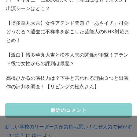
出演シーンはどこ？
【博多華丸大吉】女性アテンド問題で「あさイチ」司会
どうなる？過去に不祥事を起こした芸能人のNHK対応ま
とめ！
【激白】博多華丸大吉と松本人志の関係が衝撃！アテン
ド役で女性からの評判は最悪？
高橋ひかるの演技力は？下手と言われる理由３つと出演
作の評判を調査！【リビングの松永さん】
最近のコメント
新しい学校のリーダーズが気持ち悪い！なぜ人気で何がす
ごいの？
に
ゆー
より