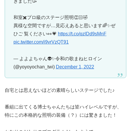
きました🥳
和室✖️プロ級のステージ照明👏🏻🤣
異様な空間ですが…見応えあると思います🌈✨ぜ
ひご 覧ください👀💗
https://t.co/qzlDd9sMnF
pic.twitter.com/i9vrVzQT91
— よよよちゃん👽✨令和の歌まねヒロイン
(@yoyoyochan_twi)
December 1, 2022
自宅とは思えないほどの素晴らしいステージでした♪
番組に出てくる博士ちゃんたちは皆ハイレベルですが、
特にこの本格的な照明の装備（？）には驚きました！