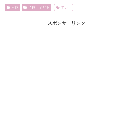
人物
子役・子ども
テレビ
スポンサーリンク