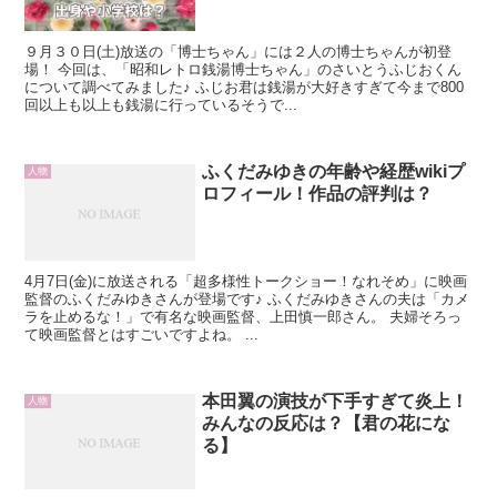
９月３０日(土)放送の「博士ちゃん」には２人の博士ちゃんが初登
場！ 今回は、「昭和レトロ銭湯博士ちゃん」のさいとうふじおくん
について調べてみました♪ ふじお君は銭湯が大好きすぎて今まで800
回以上も以上も銭湯に行っているそうで...
ふくだみゆきの年齢や経歴wikiプ
人物
ロフィール！作品の評判は？
4月7日(金)に放送される「超多様性トークショー！なれそめ」に映画
監督のふくだみゆきさんが登場です♪ ふくだみゆきさんの夫は「カメ
ラを止めるな！」で有名な映画監督、上田慎一郎さん。 夫婦そろっ
て映画監督とはすごいですよね。 ...
本田翼の演技が下手すぎて炎上！
人物
みんなの反応は？【君の花にな
る】