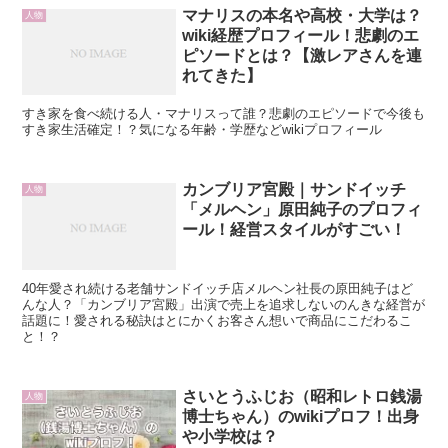
マナリスの本名や高校・大学は？
人物
wiki経歴プロフィール！悲劇のエ
ピソードとは？【激レアさんを連
れてきた】
すき家を食べ続ける人・マナリスって誰？悲劇のエピソードで今後も
すき家生活確定！？気になる年齢・学歴などwikiプロフィール
カンブリア宮殿｜サンドイッチ
人物
「メルヘン」原田純子のプロフィ
ール！経営スタイルがすごい！
40年愛され続ける老舗サンドイッチ店メルヘン社長の原田純子はど
んな人？「カンブリア宮殿」出演で売上を追求しないのんきな経営が
話題に！愛される秘訣はとにかくお客さん想いで商品にこだわるこ
と！？
さいとうふじお（昭和レトロ銭湯
人物
博士ちゃん）のwikiプロフ！出身
や小学校は？