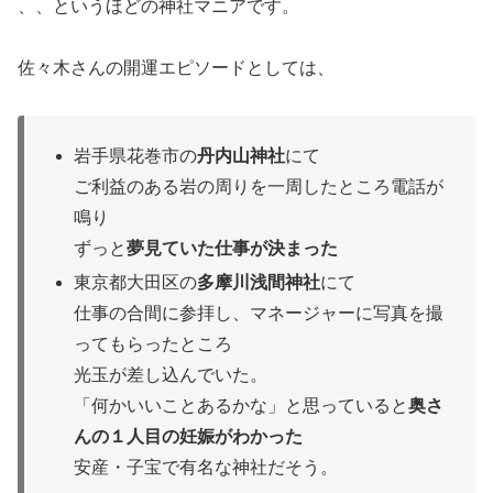
、、というほどの神社マニアです。
佐々木さんの開運エピソードとしては、
岩手県花巻市の
丹内山神社
にて
ご利益のある岩の周りを一周したところ電話が
鳴り
ずっと
夢見ていた仕事が決まった
東京都大田区の
多摩川浅間神社
にて
仕事の合間に参拝し、マネージャーに写真を撮
ってもらったところ
光玉が差し込んでいた。
「何かいいことあるかな」と思っていると
奥さ
んの１人目の妊娠がわかった
安産・子宝で有名な神社だそう。