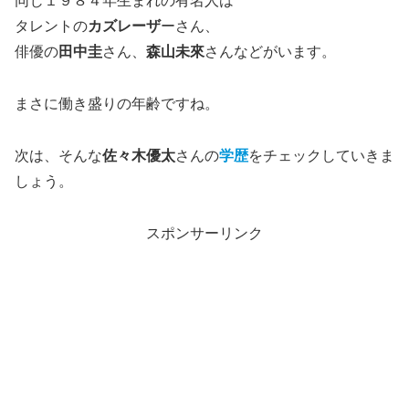
同じ１９８４年生まれの有名人は
タレントの
カズレーザ
ーさん、
俳優の
田中圭
さん、
森山未來
さんなどがいます。
まさに働き盛りの年齢ですね。
次は、そんな
佐々木優太
さんの
学歴
をチェックしていきま
しょう。
スポンサーリンク