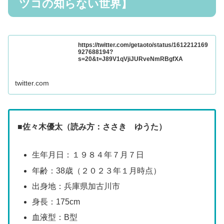
ツコの知らない世界】
https://twitter.com/getaoto/status/1612212169
927688194?
s=20&t=J89V1qVjiJURveNmRBgfXA
twitter.com
■
佐々木優太（読み方：ささき ゆうた）
生年月日：１９８４年７月７日
年齢：38歳（２０２３年１月時点）
出身地：兵庫県加古川市
身長：175cm
血液型：B型