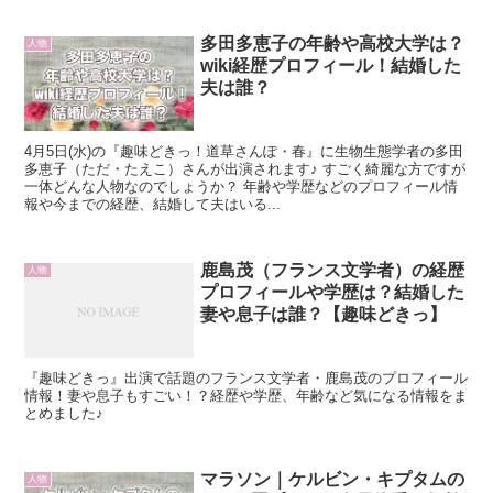
多田多恵子の年齢や高校大学は？
人物
wiki経歴プロフィール！結婚した
夫は誰？
4月5日(水)の『趣味どきっ！道草さんぽ・春』に生物生態学者の多田
多恵子（ただ・たえこ）さんが出演されます♪ すごく綺麗な方ですが
一体どんな人物なのでしょうか？ 年齢や学歴などのプロフィール情
報や今までの経歴、結婚して夫はいる...
鹿島茂（フランス文学者）の経歴
人物
プロフィールや学歴は？結婚した
妻や息子は誰？【趣味どきっ】
『趣味どきっ』出演で話題のフランス文学者・鹿島茂のプロフィール
情報！妻や息子もすごい！？経歴や学歴、年齢など気になる情報をま
とめました♪
マラソン｜ケルビン・キプタムの
人物