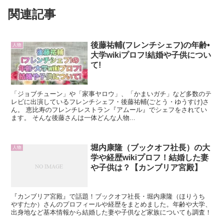
関連記事
後藤祐輔(フレンチシェフ)の年齢•
人物
大学wikiプロフ!結婚や子供につい
て!
「ジョブチューン」や「家事ヤロウ」、「かまいガチ」など多数のテ
レビに出演しているフレンチシェフ・後藤祐輔(ごとう・ゆうすけ)さ
ん。 恵比寿のフレンチレストラン『アムール』でシェフをされてい
ます。 そんな後藤さんは一体どんな人物...
堀内康隆（ブックオフ社長）の大
人物
学や経歴wikiプロフ！結婚した妻
や子供は？【カンブリア宮殿】
『カンブリア宮殿』で話題！ブックオフ社長・堀内康隆（ほりうち
やすたか）さんのプロフィールや経歴をまとめました。年齢や大学、
出身地など基本情報から結婚した妻や子供など家族についても調査！