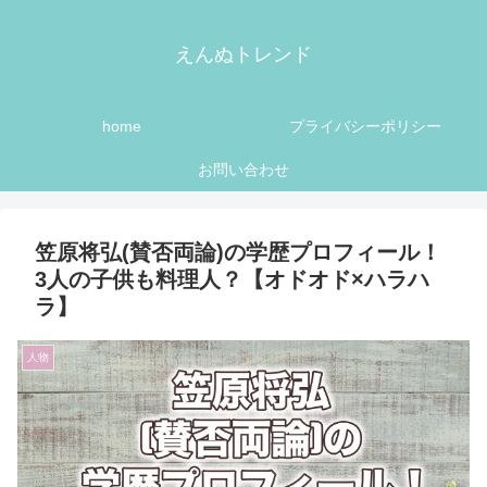
えんぬトレンド
home
プライバシーポリシー
お問い合わせ
笠原将弘(賛否両論)の学歴プロフィール！
3人の子供も料理人？【オドオド×ハラハ
ラ】
人物