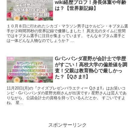
wiki経歴プロフ！身長体重や年齢
は？【世界新記録】
１０月８日に行われたシカゴ・マラソン男子はケルビン・キプタム選
手が２時間35秒の世界記録で優勝しました！ 異次元のタイムに世間
ではキプタム選手に注目が集まっています。 そんなキプタム選手と
は一体どんな人物なのでしょうか？ ...
Gパンパンダ星野が会計士で学歴
人物
がすごい！高校大学の偏差値を調
査！父親は教育熱心で厳しかっ
た？【Qさま‼︎】
11月20日(月)の『クイズプレゼンバラエティー Qさま‼︎』はお笑いコ
ンビ・Gパンパンダの星野光樹さんが出演です♪ 星野さんは芸人であ
りながら、公認会計士の資格を持っているんだとか。 すごいですよ
ね。 星...
スポンサーリンク