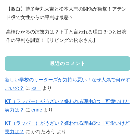
【激白】博多華丸大吉と松本人志の関係が衝撃！アテン
ド役で女性からの評判は最悪？
高橋ひかるの演技力は？下手と言われる理由３つと出演
作の評判を調査！【リビングの松永さん】
最近のコメント
新しい学校のリーダーズが気持ち悪い！なぜ人気で何がす
ごいの？
に
ゆー
より
KT（ラッパー）がうざい？嫌われる理由3つ！可愛いけど
実力は？
に
enne
より
KT（ラッパー）がうざい？嫌われる理由3つ！可愛いけど
実力は？
に
かなたろう
より