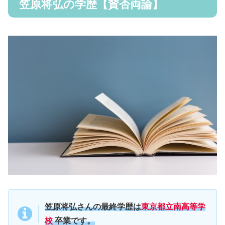
笠原将弘の学歴【賛否両論】
笠原将弘さんの最終学歴は
東京
都立
南高等学
校
卒業です。