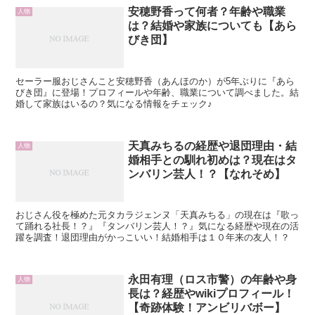
安穂野香って何者？年齢や職業
人物
は？結婚や家族についても【あら
びき団】
セーラー服おじさんこと安穂野香（あんほのか）が5年ぶりに『あら
びき団』に登場！プロフィールや年齢、職業について調べました。結
婚して家族はいるの？気になる情報をチェック♪
天真みちるの経歴や退団理由・結
人物
婚相手との馴れ初めは？現在はタ
ンバリン芸人！？【なれそめ】
おじさん役を極めた元タカラジェンヌ「天真みちる」の現在は『歌っ
て踊れる社長！？』『タンバリン芸人！？』気になる経歴や現在の活
躍を調査！退団理由がかっこいい！結婚相手は１０年来の友人！？
永田有理（ロス市警）の年齢や身
人物
長は？経歴やwikiプロフィール！
【奇跡体験！アンビリバボー】