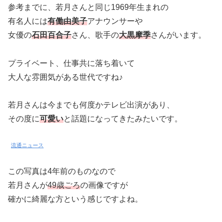
参考までに、若月さんと同じ1969年生まれの
有名人には
有働由美子
アナウンサーや
女優の
石田百合子
さん、歌手の
大黒摩季
さんがいます。
プライベート、仕事共に落ち着いて
大人な雰囲気がある世代ですね♪
若月さんは今までも何度かテレビ出演があり、
その度に
可愛い
と話題になってきたみたいです。
流通ニュース
この写真は4年前のものなので
若月さんが
49歳ごろ
の画像ですが
確かに綺麗な方という感じですよね。