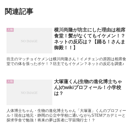
関連記事
横川尚隆が坊主にした理由は相席
人物
食堂！髪がなくてもイケメン！？
ネットの反応は？【踊る！さんま
御殿！！】
坊主のマッチョイケメンは横川尚隆さん！イメチェンの原因は相席食
堂での体を張ったボケ！？坊主でもイケメン？ネットの反応を調査♪
大塚蓮くん(生物の進化博士ちゃ
人物
ん)のwikiプロフィール！小学校
は？
人体博士ちゃん・生物の進化博士ちゃん「大塚蓮」くんのプロフィー
ル！現在は地元・静岡の公立中学校に通いながらSTEMアカデミーと
探求学舎で勉強！将来の夢は医者に宇宙飛行士！？