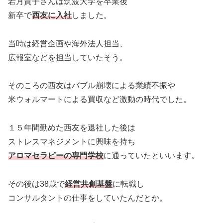
若月貴子さんは筑波大学を卒業後
新卒で
西友に入社
しました。
当時は経営企画や海外法人担当、
広報室などを担当していたそう。
そのころの西友はバブル崩壊による業績不振や
米ウォルマートによる買収など激動の時代でした。
１５年間勤めた西友を退社した後は
ストレスマネジメントに興味を持ち
アロマセラピーの専門学校
に通っていたといいます。
その後は38歳で
経営共創基盤
に転職し
コンサルタントの仕事をしていたんだとか。