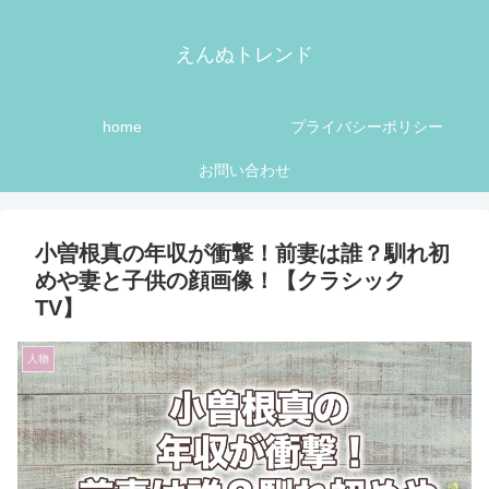
えんぬトレンド
home
プライバシーポリシー
お問い合わせ
小曽根真の年収が衝撃！前妻は誰？馴れ初
めや妻と子供の顔画像！【クラシック
TV】
人物