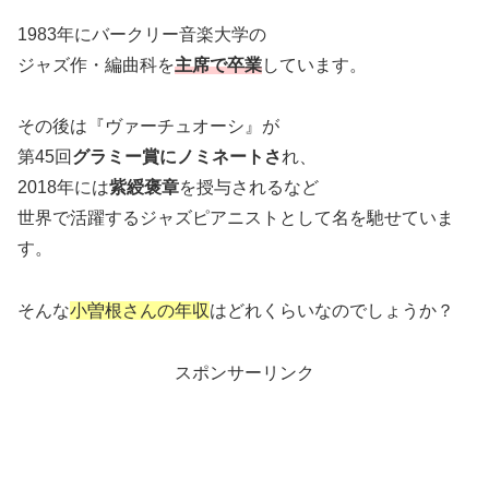
1983年にバークリー音楽大学の
ジャズ作・編曲科を
主席で卒業
しています。
その後は『ヴァーチュオーシ』が
第45回
グラミー賞にノミネートさ
れ、
2018年には
紫綬褒章
を授与されるなど
世界で活躍するジャズピアニストとして名を馳せていま
す。
そんな
小曽根さんの年収
はどれくらいなのでしょうか？
スポンサーリンク