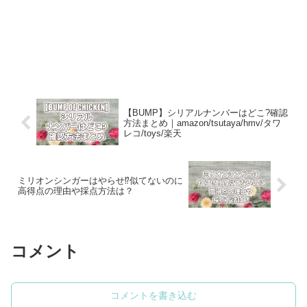
【BUMP】シリアルナンバーはどこ?確認
方法まとめ｜amazon/tsutaya/hmv/タワ
レコ/toys/楽天
ミリオンシンガーはやらせ⁉︎似てないのに
高得点の理由や採点方法は？
コメント
コメントを書き込む