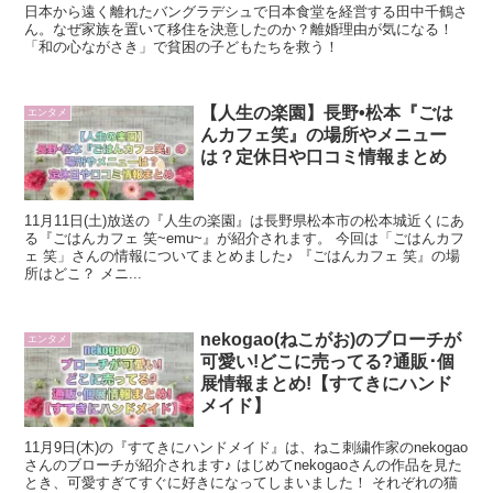
日本から遠く離れたバングラデシュで日本食堂を経営する田中千鶴さ
ん。なぜ家族を置いて移住を決意したのか？離婚理由が気になる！
「和の心ながさき」で貧困の子どもたちを救う！
【人生の楽園】長野•松本『ごは
エンタメ
んカフェ笑』の場所やメニュー
は？定休日や口コミ情報まとめ
11月11日(土)放送の『人生の楽園』は長野県松本市の松本城近くにあ
る『ごはんカフェ 笑~emu~』が紹介されます。 今回は「ごはんカフ
ェ 笑」さんの情報についてまとめました♪ 『ごはんカフェ 笑』の場
所はどこ？ メニ...
nekogao(ねこがお)のブローチが
エンタメ
可愛い!どこに売ってる?通販･個
展情報まとめ!【すてきにハンド
メイド】
11月9日(木)の『すてきにハンドメイド』は、ねこ刺繍作家のnekogao
さんのブローチが紹介されます♪ はじめてnekogaoさんの作品を見た
とき、可愛すぎてすぐに好きになってしまいました！ それぞれの猫