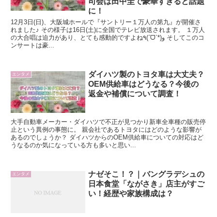
司会は田中圭で豪華すぎると話題
に！
12月3日(日)、大阪城ホールで『サントリー１万人の第九』が開催さ
れました♪ その様子は16日(土)に全国でテレビ放送されます。 １万人
の大合唱は迫力があり、とても感動的ですよね٩(ˊᗜˋ*)و そしてこのコ
ンサートは豪...
ダイハツ製のトヨタ車は大丈夫？
エンタメ
OEM供給車はどうなる？今後の
返金や補償について調査！
大手自動車メーカー・ダイハツで不正が見つかり新車全車種の販売停
止という異例の事態に。 親会社であるトヨタにはどのような影響が
あるのでしょうか？ ダイハツからのOEM供給車についての対応はど
うなるのか気になっている方も多いと思い...
ナゼそこ！？｜バングラデシュの
エンタメ
日本食堂「ながさき」店主がすご
い！経歴や家族構成は？