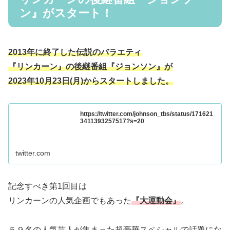
ン』がスタート！
2013年に終了した伝説のバラエティ
『リンカーン』の後継番組『ジョンソン』が
2023年10月23日(月)からスタートしました。
https://twitter.com/johnson_tbs/status/171621
3411393257517?s=20
twitter.com
記念すべき第1回目は
リンカーンの人気企画でもあった
『大運動会』
。
５９名の人気芸人が集まった超豪華スペシャルで話題にな