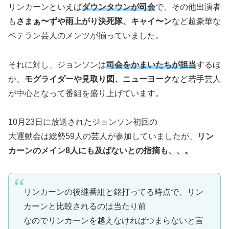
リンカーンといえば
ダウンタウンが司会
で、その他出演者
も
さまぁ〜ずや雨上がり決死隊、キャイ〜ン
など超豪華な
ベテラン芸人のメンツが揃っていました。
それに対し、ジョンソンは
司会をかまいたちが担当
するほ
か、
モグライダーや見取り図、ニューヨーク
など若手芸人
が中心となって番組を盛り上げています。
10月23日に放送されたジョンソン初回の
大運動会は総勢59人の芸人が参加していましたが、
リン
カーンのメイン8人にも及ばないとの指摘も、、。
リンカーンの後継番組と銘打ってる時点で、リン
カーンと比較されるのは当たり前
なのでリンカーンを越えなければつまらないと言