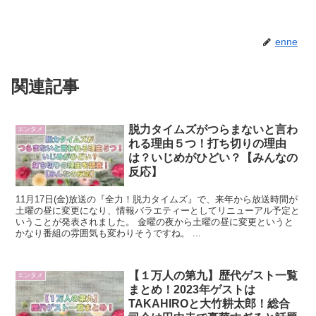
enne
関連記事
脱力タイムズがつらまないと言わ
エンタメ
れる理由５つ！打ち切りの理由
は？いじめがひどい？【みんなの
反応】
11月17日(金)放送の『全力！脱力タイムズ』で、来年から放送時間が
土曜の昼に変更になり、情報バラエティーとしてリニューアル予定と
いうことが発表されました。 金曜の夜から土曜の昼に変更というと
かなり番組の雰囲気も変わりそうですね。 ...
【１万人の第九】歴代ゲスト一覧
エンタメ
まとめ！2023年ゲストは
TAKAHIROと大竹耕太郎！総合