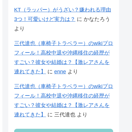
KT（ラッパー）がうざい？嫌われる理由
3つ！可愛いけど実力は？
に
かなたろう
より
三代達也（車椅子トラベラー）のwikiプロ
フィール！高校中退や沖縄移住の経歴が
すごい？彼女や結婚は？【激レアさんを
連れてきた】
に
enne
より
三代達也（車椅子トラベラー）のwikiプロ
フィール！高校中退や沖縄移住の経歴が
すごい？彼女や結婚は？【激レアさんを
連れてきた】
に
三代達也
より