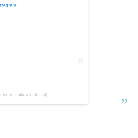
nstagram
asumi.ishikawa_official)
！