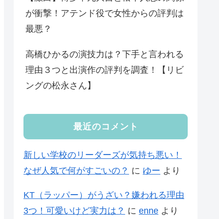
が衝撃！アテンド役で女性からの評判は
最悪？
高橋ひかるの演技力は？下手と言われる
理由３つと出演作の評判を調査！【リビ
ングの松永さん】
最近のコメント
新しい学校のリーダーズが気持ち悪い！
なぜ人気で何がすごいの？
に
ゆー
より
KT（ラッパー）がうざい？嫌われる理由
3つ！可愛いけど実力は？
に
enne
より