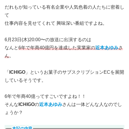
だれもが知っている有名企業や人気色着の人たちに密着し
て
仕事内容を見せてくれて 興味深い番組ですよね。
6月23日(木)20:00〜の放送に出演するのは
なんと
6年で年商40億円を達成した実業家の
近本あゆみ
さ
ん
。
「
ICHIGO
」というお菓子のサブスクリプションECを展開
しているそうです。
6年で年商40億ってすごいですよね！！
そんな
ICHIGO
の
近本あゆみ
さんは一体どんな人なのでし
ょうか？
本記の内容