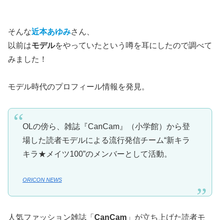
そんな
近本あゆみ
さん、
以前は
モデル
をやっていたという噂を耳にしたので調べて
みました！
モデル時代のプロフィール情報を発見。
OLの傍ら、雑誌『CanCam』（小学館）から登
場した読者モデルによる流行発信チーム“新キラ
キラ★メイツ100”のメンバーとして活動。
ORICON NEWS
人気ファッション雑誌「
CanCam
」が立ち上げた読者モ