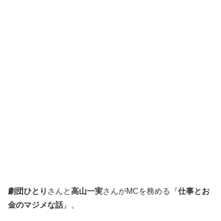
劇団ひとり
さんと
高山一実
さんがMCを務める『
仕事とお
金のマジメな話
』。