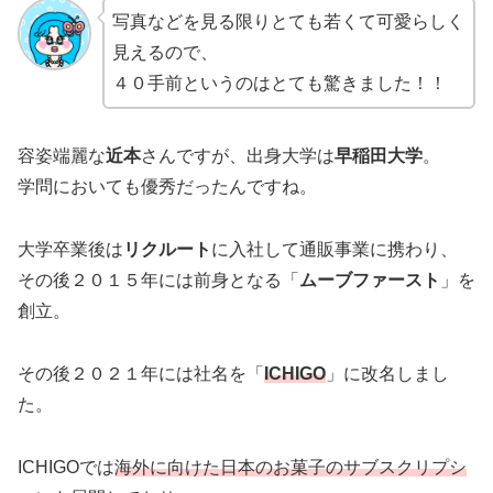
写真などを見る限りとても若くて可愛らしく
見えるので、
４０手前というのはとても驚きました！！
容姿端麗な
近本
さんですが、出身大学は
早稲田大学
。
学問においても優秀だったんですね。
大学卒業後は
リクルート
に入社して通販事業に携わり、
その後２０１５年には前身となる「
ムーブファースト
」を
創立。
その後２０２１年には社名を「
ICHIGO
」に改名しまし
た。
ICHIGOでは
海外に向けた日本のお菓子のサブスクリプシ