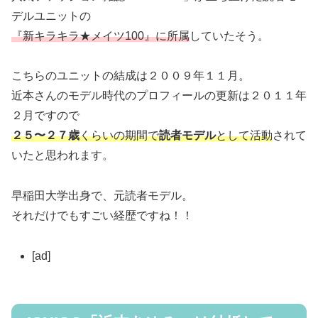
デルユニットの
『新キラキラ★メイツ100』に所属
していたそう。
こちらのユニットの結成は２００９年１１月。
近本さんのモデル時代のプロフィールの更新は２０１１年
２月ですので
２５〜２７歳
くらいの期間で
読者モデル
として活動
されて
いたと思われます。
早稲田大学出身で、元読者モデル。
それだけでもすごい経歴ですね！！
[ad]