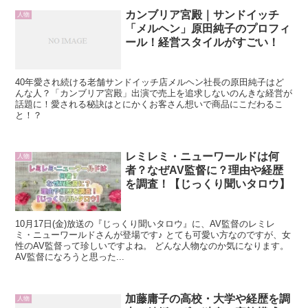
カンブリア宮殿｜サンドイッチ
人物
「メルヘン」原田純子のプロフィ
ール！経営スタイルがすごい！
40年愛され続ける老舗サンドイッチ店メルヘン社長の原田純子はど
んな人？「カンブリア宮殿」出演で売上を追求しないのんきな経営が
話題に！愛される秘訣はとにかくお客さん想いで商品にこだわるこ
と！？
レミレミ・ニューワールドは何
人物
者？なぜAV監督に？理由や経歴
を調査！【じっくり聞いタロウ】
10月17日(金)放送の『じっくり聞いタロウ』に、AV監督のレミレ
ミ・ニューワールドさんが登場です♪ とても可愛い方なのですが、女
性のAV監督って珍しいですよね。 どんな人物なのか気になります。
AV監督になろうと思った...
加藤庸子の高校・大学や経歴を調
人物