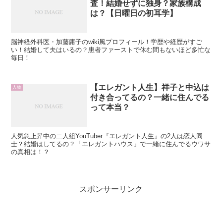
査！結婚せずに独身？家族構成
は？【日曜日の初耳学】
脳神経外科医・加藤庸子のwiki風プロフィール！学歴や経歴がすご
い！結婚して夫はいるの？患者ファーストで休む間もないほど多忙な
毎日！
【エレガント人生】祥子と中込は
人物
付き合ってるの？一緒に住んでる
って本当？
人気急上昇中の二人組YouTuber『エレガント人生』の2人は恋人同
士？結婚はしてるの？「エレガントハウス」で一緒に住んでるウワサ
の真相は！？
スポンサーリンク