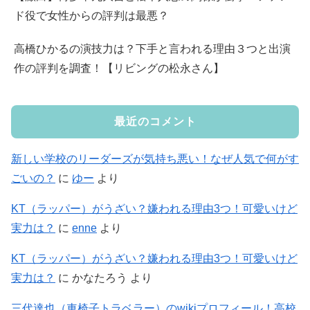
ド役で女性からの評判は最悪？
高橋ひかるの演技力は？下手と言われる理由３つと出演
作の評判を調査！【リビングの松永さん】
最近のコメント
新しい学校のリーダーズが気持ち悪い！なぜ人気で何がす
ごいの？
に
ゆー
より
KT（ラッパー）がうざい？嫌われる理由3つ！可愛いけど
実力は？
に
enne
より
KT（ラッパー）がうざい？嫌われる理由3つ！可愛いけど
実力は？
に
かなたろう
より
三代達也（車椅子トラベラー）のwikiプロフィール！高校