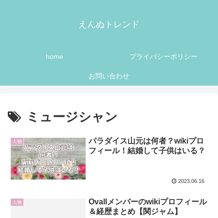
えんぬトレンド
home
プライバシーポリシー
お問い合わせ
ミュージシャン
パラダイス山元は何者？wikiプロ
人物
フィール！結婚して子供はいる？
2023.06.16
Ovallメンバーのwikiプロフィール
人物
＆経歴まとめ【関ジャム】