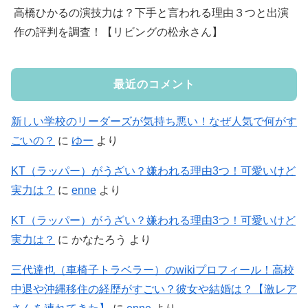
高橋ひかるの演技力は？下手と言われる理由３つと出演
作の評判を調査！【リビングの松永さん】
最近のコメント
新しい学校のリーダーズが気持ち悪い！なぜ人気で何がす
ごいの？
に
ゆー
より
KT（ラッパー）がうざい？嫌われる理由3つ！可愛いけど
実力は？
に
enne
より
KT（ラッパー）がうざい？嫌われる理由3つ！可愛いけど
実力は？
に
かなたろう
より
三代達也（車椅子トラベラー）のwikiプロフィール！高校
中退や沖縄移住の経歴がすごい？彼女や結婚は？【激レア