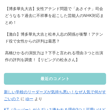
【博多華丸大吉】女性アテンド問題で「あさイチ」司会
どうなる？過去に不祥事を起こした芸能人のNHK対応ま
とめ！
【激白】博多華丸大吉と松本人志の関係が衝撃！アテン
ド役で女性からの評判は最悪？
高橋ひかるの演技力は？下手と言われる理由３つと出演
作の評判を調査！【リビングの松永さん】
最近のコメント
新しい学校のリーダーズが気持ち悪い！なぜ人気で何がす
ごいの？
に
ゆー
より
KT（ラッパー）がうざい？嫌われる理由3つ！可愛いけど