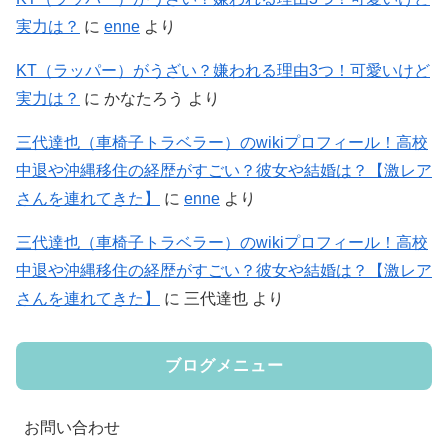
実力は？
に
enne
より
KT（ラッパー）がうざい？嫌われる理由3つ！可愛いけど
実力は？
に
かなたろう
より
三代達也（車椅子トラベラー）のwikiプロフィール！高校
中退や沖縄移住の経歴がすごい？彼女や結婚は？【激レア
さんを連れてきた】
に
enne
より
三代達也（車椅子トラベラー）のwikiプロフィール！高校
中退や沖縄移住の経歴がすごい？彼女や結婚は？【激レア
さんを連れてきた】
に
三代達也
より
ブログメニュー
お問い合わせ