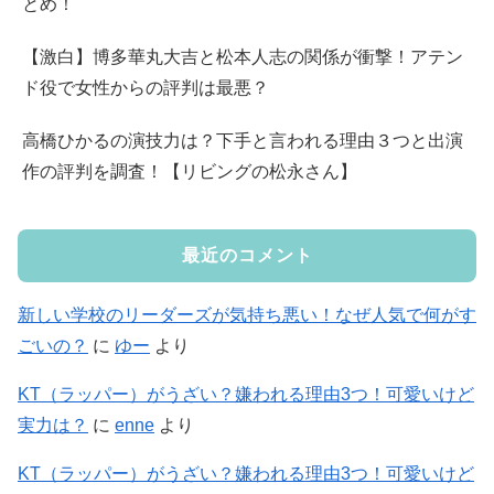
とめ！
【激白】博多華丸大吉と松本人志の関係が衝撃！アテン
ド役で女性からの評判は最悪？
高橋ひかるの演技力は？下手と言われる理由３つと出演
作の評判を調査！【リビングの松永さん】
最近のコメント
新しい学校のリーダーズが気持ち悪い！なぜ人気で何がす
ごいの？
に
ゆー
より
KT（ラッパー）がうざい？嫌われる理由3つ！可愛いけど
実力は？
に
enne
より
KT（ラッパー）がうざい？嫌われる理由3つ！可愛いけど