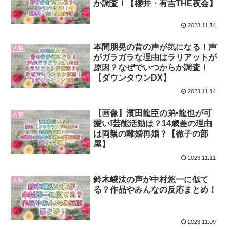
か調査！【櫻井・有吉THE夜会】
2023.11.14
本間朋晃の昔の声が気になる！声
人物
がガラガラな理由はラリアットが
原因？なぜでいつからか調査！
【ダウンタウンDX】
2023.11.14
【画像】濱田龍臣の弟•龍也が可
人物
愛い!芸能活動は？14歳差の理由
は両親の離婚再婚？【徹子の部
屋】
2023.11.11
鈴木崚汰の声が中村悠一に似て
人物
る？作品やみんなの反応まとめ！
2023.11.09