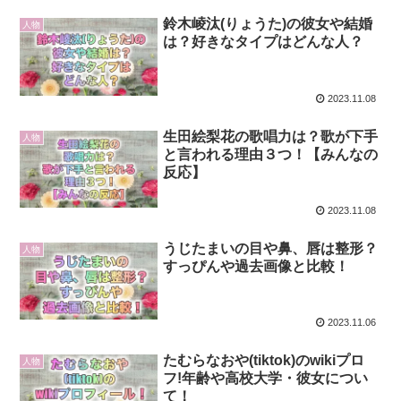
鈴木崚汰(りょうた)の彼女や結婚
人物
は？好きなタイプはどんな人？
2023.11.08
生田絵梨花の歌唱力は？歌が下手
人物
と言われる理由３つ！【みんなの
反応】
2023.11.08
うじたまいの目や鼻、唇は整形？
人物
すっぴんや過去画像と比較！
2023.11.06
たむらなおや(tiktok)のwikiプロ
人物
フ!年齢や高校大学・彼女につい
て！