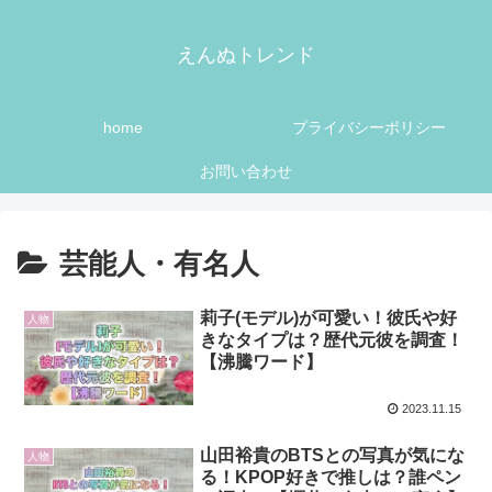
えんぬトレンド
home
プライバシーポリシー
お問い合わせ
芸能人・有名人
莉子(モデル)が可愛い！彼氏や好
人物
きなタイプは？歴代元彼を調査！
【沸騰ワード】
2023.11.15
山田裕貴のBTSとの写真が気にな
人物
る！KPOP好きで推しは？誰ペン