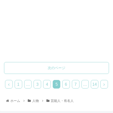
次のページ
1
…
3
4
5
6
7
…
14
ホーム
人物
芸能人・有名人